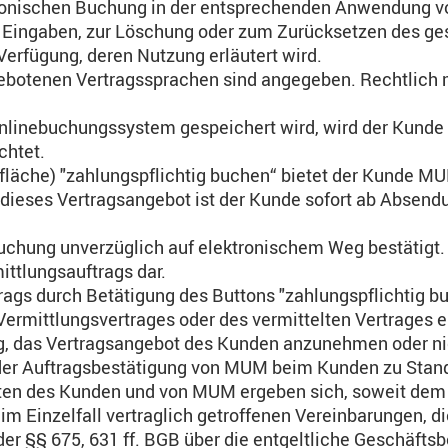
tronischen Buchung in der entsprechenden Anwendung v
er Eingaben, zur Löschung oder zum Zurücksetzen des 
erfügung, deren Nutzung erläutert wird.
gebotenen Vertragssprachen sind angegeben. Rechtlich m
nlinebuchungssystem gespeichert wird, wird der Kunde 
chtet.
ltfläche) "zahlungspflichtig buchen“ bietet der Kunde 
 dieses Vertragsangebot ist der Kunde sofort ab Absend
uchung unverzüglich auf elektronischem Weg bestätigt.
ttlungsauftrags dar.
trags durch Betätigung des Buttons "zahlungspflichtig 
rmittlungsvertrages oder des vermittelten Vertrages
ng, das Vertragsangebot des Kunden anzunehmen oder ni
der Auftragsbestätigung von MUM beim Kunden zu Stan
chten des Kunden und von MUM ergeben sich, soweit dem
m Einzelfall vertraglich getroffenen Vereinbarungen, 
der §§ 675, 631 ff. BGB über die entgeltliche Geschäfts