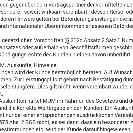
nden gegenüber dem Vertragspartner der vermittelten Lei
esondere - soweit wirksam vereinbart - dessen Reise- 
eren Hinweis gelten bei Beförderungsleistungen die au
und internationaler Übereinkommen erlassenen Beförd
n gesetzlichen Vorschriften (§ 312g Absatz 2 Satz 1 N
absatzes oder außerhalb von Geschäftsräumen geschlos
d Kündigungsrechte des Kunden bleiben davon unberührt.
M, Auskünfte, Hinweise
gungen wird der Kunde bestmöglich beraten. Auf Wunsc
en. Zur Leistungspflicht gehört nach Bestätigung durc
iseleistung(en). Dies gilt nicht, wenn vereinbart wurde, 
t.
d Auskünften haftet MUM im Rahmen des Gesetzes und de
und die korrekte Weitergabe an den Kunden. Ein Auskunft
t nur bei einer entsprechenden ausdrücklichen Vereinba
675 Abs. 2 BGB nicht, es sei denn, dass ein besonderer
bestimmungen etc. wird der Kunde darauf hingewiesen, d