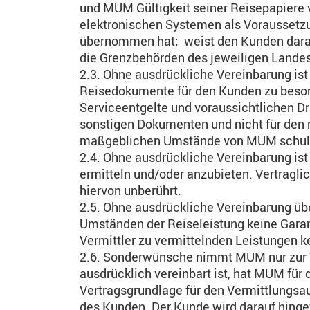
und MUM Gültigkeit seiner Reisepapiere ve
elektronischen Systemen als Voraussetzun
übernommen hat; weist den Kunden darauf
die Grenzbehörden des jeweiligen Landes
2.3. Ohne ausdrückliche Vereinbarung is
Reisedokumente für den Kunden zu besor
Serviceentgelte und voraussichtlichen Dri
sonstigen Dokumenten und nicht für den r
maßgeblichen Umstände von MUM schuldh
2.4. Ohne ausdrückliche Vereinbarung ist
ermitteln und/oder anzubieten. Vertragl
hiervon unberührt.
2.5. Ohne ausdrückliche Vereinbarung ü
Umständen der Reiseleistung keine Garant
Vermittler zu vermittelnden Leistungen k
2.6. Sonderwünsche nimmt MUM nur zur We
ausdrücklich vereinbart ist, hat MUM für
Vertragsgrundlage für den Vermittlungsau
des Kunden. Der Kunde wird darauf hinge