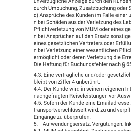
unverzügliche Anzeige durch den Kunden
durch Umbuchung, Zusatzbuchung oder Sto
c) Ansprüche des Kunden im Falle einer un
n bei Schäden aus der Verletzung des Lebe
Pflichtverletzung von MUM oder eines ges
n bei Ansprüchen auf den Ersatz sonstige
eines gesetzlichen Vertreters oder Erfü
n bei Verletzung einer wesentlichen Pfli
ermöglicht oder deren Verletzung die Er
Die Haftung für Buchungsfehler nach § 6
4.3. Eine vertragliche und/oder gesetzl
bleibt von Ziffer 4 unberührt.
4.4. Der Kunde wird in seinem eigenen I
nachgefragten Reiseleistungen vor Ausw
4.5. Sofern der Kunde eine Emailadress
transportverschlüsselt wird, zu und verpf
Eingänge zu überprüfen.
5. Aufwendungsersatz, Vergütungen, In
5.1. MUM ist berechtigt, Zahlungen ents