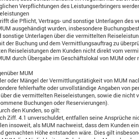
aglichen Verpflichtungen des Leistungserbringers werde
seleistungen
ft die Pflicht, Vertrags- und sonstige Unterlagen des v
 MUM ausgehändigt wurden, insbesondere Buchungsbest
 sonstige Unterlagen über die vermittelten Reiseleistung
it der Buchung und dem Vermittlungsauftrag zu überprü
lten Reiseleistungen dem Kunden nicht direkt vom vermit
h MUM durch Übergabe im Geschäftslokal von MUM oder
egenüber MUM
hler oder Mängel der Vermittlungstätigkeit von MUM nac
sondere fehlerhafte oder unvollständige Angaben von pe
über die vermittelten Reiseleistungen, sowie die nicht 
genommene Buchungen oder Reservierungen).
durch den Kunden, so gilt:
h Ziff. 4.1 unverschuldet, entfallen seine Ansprüche ni
len insoweit, als MUM nachweist, dass dem Kunden ei
end gemachten Höhe entstanden wäre. Dies gilt insbeso