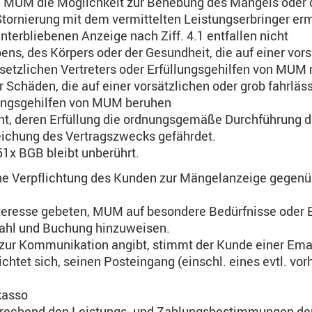
 MUM die Möglichkeit zur Behebung des Mangels oder d
rnierung mit dem vermittelten Leistungserbringer erm
terbliebenen Anzeige nach Ziff. 4.1 entfallen nicht
ns, des Körpers oder der Gesundheit, die auf einer vors
etzlichen Vertreters oder Erfüllungsgehilfen von MUM r
r Schäden, die auf einer vorsätzlichen oder grob fahrlä
llungsgehilfen von MUM beruhen
cht, deren Erfüllung die ordnungsgemäße Durchführung d
reichung des Vertragszwecks gefährdet.
51x BGB bleibt unberührt.
iche Verpflichtung des Kunden zur Mängelanzeige gegenü
nteresse gebeten, MUM auf besondere Bedürfnisse oder 
ahl und Buchung hinzuweisen.
e zur Kommunikation angibt, stimmt der Kunde einer Em
lichtet sich, seinen Posteingang (einschl. eines evtl. 
kasso
prechend den Leistungs- und Zahlungsbestimmungen der 