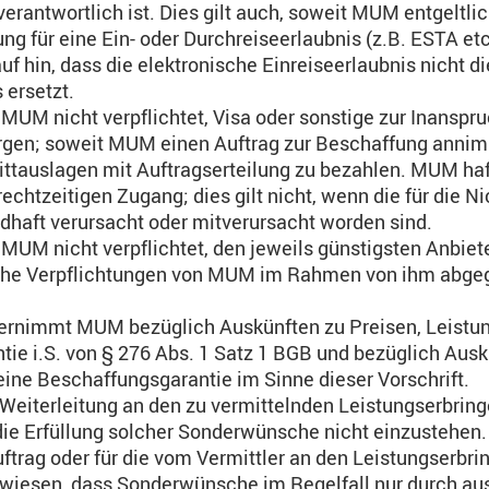
rantwortlich ist. Dies gilt auch, soweit MUM entgeltlich
g für eine Ein- oder Durchreiseerlaubnis (z.B. ESTA et
 hin, dass die elektronische Einreiseerlaubnis nicht 
 ersetzt.
t MUM nicht verpflichtet, Visa oder sonstige zur Inans
gen; soweit MUM einen Auftrag zur Beschaffung annimm
ttauslagen mit Auftragserteilung zu bezahlen. MUM hafte
echtzeitigen Zugang; dies gilt nicht, wenn die für die N
aft verursacht oder mitverursacht worden sind.
 MUM nicht verpflichtet, den jeweils günstigsten Anbiet
iche Verpflichtungen von MUM im Rahmen von ihm abgeg
bernimmt MUM bezüglich Auskünften zu Preisen, Leistu
ie i.S. von § 276 Abs. 1 Satz 1 BGB und bezüglich Ausk
eine Beschaffungsgarantie im Sinne dieser Vorschrift.
iterleitung an den zu vermittelnden Leistungserbring
 die Erfüllung solcher Sonderwünsche nicht einzustehen
ftrag oder für die vom Vermittler an den Leistungserbr
wiesen, dass Sonderwünsche im Regelfall nur durch au