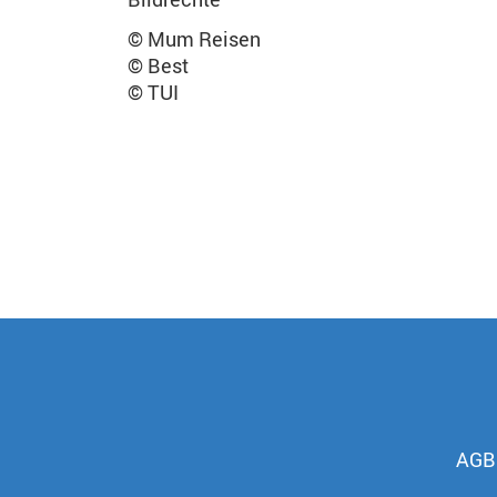
© Mum Reisen
© Best
© TUI
AGB